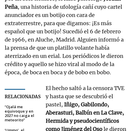
Peña
, una historia de ufología cañí cuyo cartel
anunciador es un botijo con cara de
extraterrestre, para que digamos: ¡Es más
español que un botijo! Sucedió el 6 de febrero
de 1966, en Aluche, Madrid. Alguien informó a
la prensa de que un platillo volante había
aterrizado en un erial. Los periódicos le dieron
crédito y aquello se hizo viral al modo de la
época, de boca en boca y de bobo en bobo.
El hecho saltó a la censora TVE
y hasta que se descubrió el
RELACIONADAS
pastel,
Iñigo, Gabilondo,
“Ojalá me
equivoque y en
Aberasturi, Balbín en La Clave,
2027 no caiga el
meteorito”
Hermida y pseudocientíficos
como Jiménez del Oso
le dieron
‘Ummo’, el