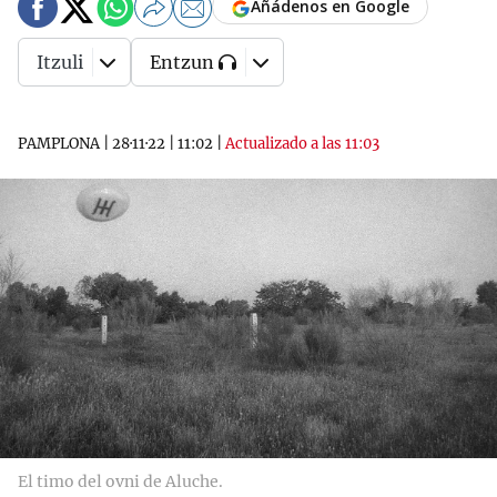
Añádenos en Google
Itzuli
Entzun
PAMPLONA
|
28·11·22
|
11:02
|
Actualizado a las 11:03
El timo del ovni de Aluche.