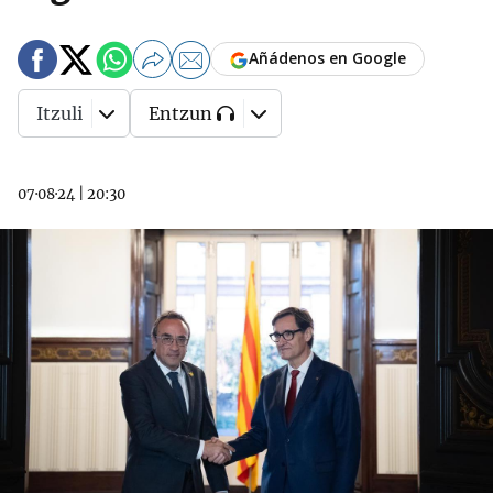
Añádenos en Google
Itzuli
Entzun
07·08·24
|
20:30