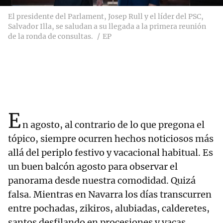
El presidente del Parlament, Josep Rull y el líder del PSC,
Salvador Illa, se saludan a su llegada a la primera reunión
de la ronda de consultas.
EP
E
n agosto, al contrario de lo que pregona el
tópico, siempre ocurren hechos noticiosos más
allá del periplo festivo y vacacional habitual. Es
un buen balcón agosto para observar el
panorama desde nuestra comodidad. Quizá
falsa. Mientras en Navarra los días transcurren
entre pochadas, zikiros, alubiadas, calderetes,
santos desfilando en procesiones y vacas,