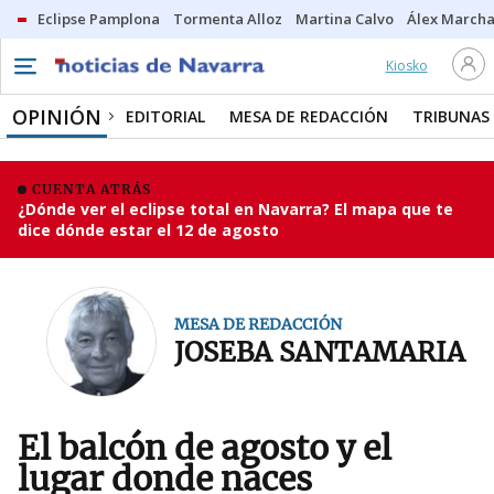
Eclipse Pamplona
Tormenta Alloz
Martina Calvo
Álex Marcha
Kiosko
OPINIÓN
EDITORIAL
MESA DE REDACCIÓN
TRIBUNAS
CUENTA ATRÁS
¿Dónde ver el eclipse total en Navarra? El mapa que te
dice dónde estar el 12 de agosto
MESA DE REDACCIÓN
JOSEBA SANTAMARIA
El balcón de agosto y el
lugar donde naces