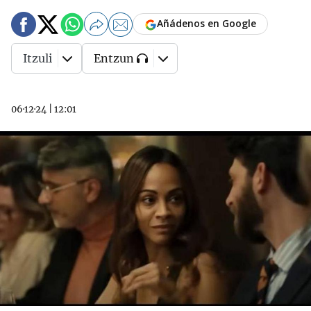
Añádenos en Google
Itzuli
Entzun
06·12·24
|
12:01