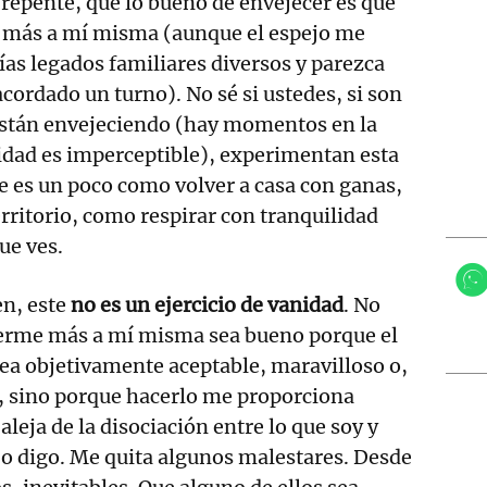
e repente, que lo bueno de envejecer es que
 más a mí misma (aunque el espejo me
ías legados familiares diversos y parezca
cordado un turno). No sé si ustedes, si son
están envejeciendo (hay momentos en la
lidad es imperceptible), experimentan esta
 es un poco como volver a casa con ganas,
rritorio, como respirar con tranquilidad
que ves.
n, este
no es un ejercicio de vanidad
. No
erme más a mí misma sea bueno porque el
sea objetivamente aceptable, maravilloso o,
e, sino porque hacerlo me proporciona
leja de la disociación entre lo que soy y
 o digo. Me quita algunos malestares. Desde