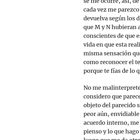
se me ocurre, así, d
cada vez me parezco
devuelva según los d
que M y N hubieran a
conscientes de que 
vida en que esta rea
misma sensación que
como reconocer el te
porque te fías de lo 
No me malinterprete
considero que parec
objeto del parecido 
peor aún, envidiabl
acuerdo interno, me a
pienso y lo que hago