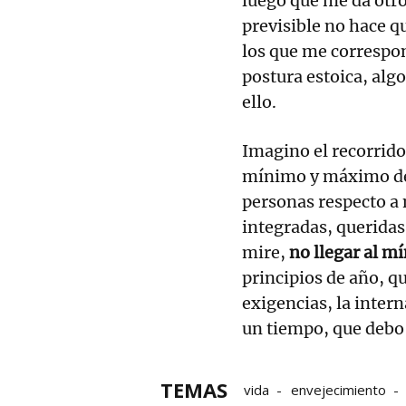
luego que me da otro
previsible no hace q
los que me correspon
postura estoica, alg
ello.
Imagino el recorrido
mínimo y máximo del
personas respecto a 
integradas, queridas
mire,
no llegar al m
principios de año, q
exigencias, la intern
un tiempo, que debo 
TEMAS
vida
envejecimiento