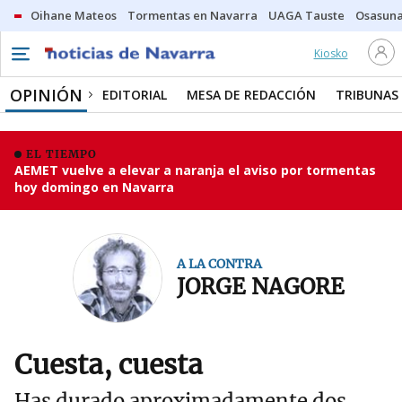
Oihane Mateos
Tormentas en Navarra
UAGA Tauste
Osasuna
Kiosko
OPINIÓN
EDITORIAL
MESA DE REDACCIÓN
TRIBUNAS
EL TIEMPO
AEMET vuelve a elevar a naranja el aviso por tormentas
hoy domingo en Navarra
A LA CONTRA
JORGE NAGORE
Cuesta, cuesta
Has durado aproximadamente dos