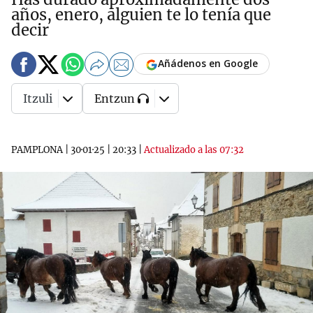
años, enero, alguien te lo tenía que
decir
Añádenos en Google
Itzuli
Entzun
PAMPLONA
|
30·01·25
|
20:33
|
Actualizado a las 07:32