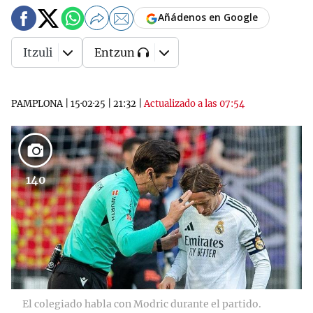
Añádenos en Google
Itzuli
Entzun
PAMPLONA
|
15·02·25
|
21:32
|
Actualizado a las 07:54
140
El colegiado habla con Modric durante el partido.