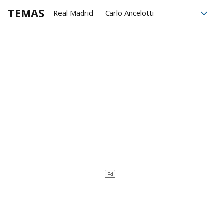
TEMAS
Real Madrid
Carlo Ancelotti
Árbitros
La Liga
Osasuna
Osasuna-Real Madrid
Jude Bellingham