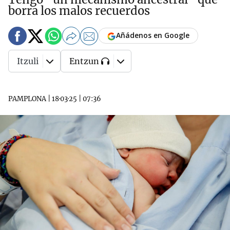
borra los malos recuerdos
Añádenos en Google
Itzuli
Entzun
PAMPLONA
|
18·03·25
|
07:36