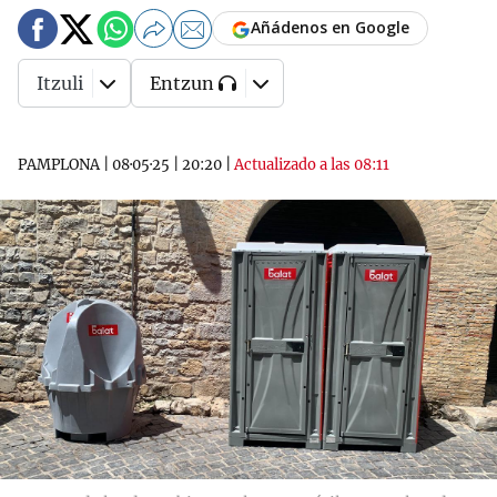
Añádenos en Google
Itzuli
Entzun
PAMPLONA
|
08·05·25
|
20:20
|
Actualizado a las 08:11