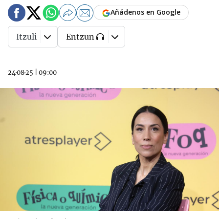
Añádenos en Google
Itzuli
Entzun
24·08·25
|
09:00