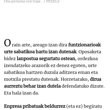
Una persona con traje.
PEXELS
O
rain arte, areago izan dira
funtzionarioak
urte sabatikoa hartu izan dutenak
. Oposaketa
bidez
lanpostua segurtatu ostean
, ordezkoa
izendatzeko arazorik ez denez egoten, urte
sabatikoa hartzen duzula aditzera eman eta
motxila prestatu dutenak. Horretarako,
dirua
aurreztu behar izan dutela
defendatuko dizute.
Eta hala izan da.
Enpresa pribatuak beldurrez
(eta ez) begiratu