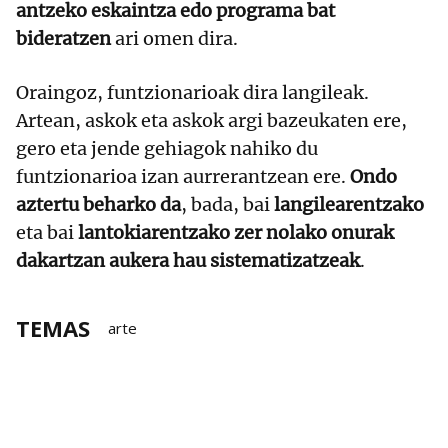
antzeko eskaintza edo programa bat
bideratzen
ari omen dira.
Oraingoz, funtzionarioak dira langileak.
Artean, askok eta askok argi bazeukaten ere,
gero eta jende gehiagok nahiko du
funtzionarioa izan aurrerantzean ere.
Ondo
aztertu beharko da
, bada, bai
langilearentzako
eta bai
lantokiarentzako zer nolako onurak
dakartzan aukera hau sistematizatzeak
.
TEMAS
arte