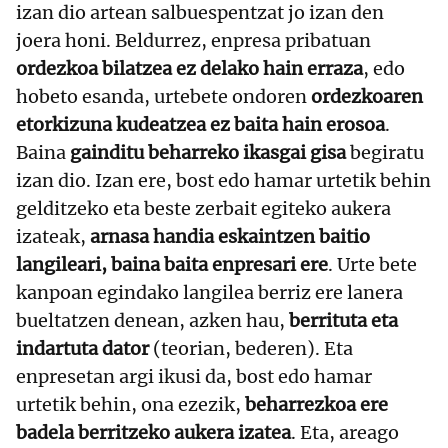
izan dio artean salbuespentzat jo izan den
joera honi. Beldurrez, enpresa pribatuan
ordezkoa bilatzea ez delako hain erraza
, edo
hobeto esanda, urtebete ondoren
ordezkoaren
etorkizuna kudeatzea ez baita hain erosoa
.
Baina
gainditu beharreko ikasgai gisa
begiratu
izan dio. Izan ere, bost edo hamar urtetik behin
gelditzeko eta beste zerbait egiteko aukera
izateak,
arnasa handia eskaintzen baitio
langileari, baina baita enpresari ere
. Urte bete
kanpoan egindako langilea berriz ere lanera
bueltatzen denean, azken hau,
berrituta eta
indartuta dator
(teorian, bederen). Eta
enpresetan argi ikusi da, bost edo hamar
urtetik behin, ona ezezik,
beharrezkoa ere
badela berritzeko aukera izatea
. Eta, areago