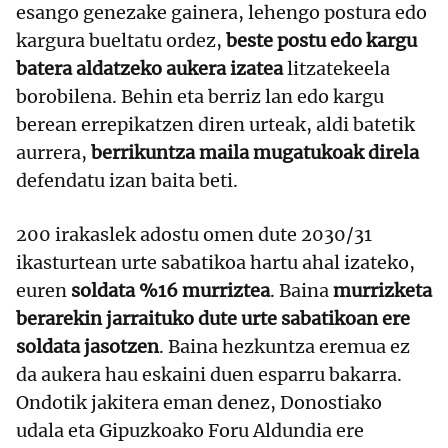
esango genezake gainera, lehengo postura edo
kargura bueltatu ordez,
beste postu edo kargu
batera aldatzeko aukera izatea
litzatekeela
borobilena. Behin eta berriz lan edo kargu
berean errepikatzen diren urteak, aldi batetik
aurrera,
berrikuntza maila mugatukoak direla
defendatu izan baita beti.
200 irakaslek adostu omen dute 2030/31
ikasturtean urte sabatikoa hartu ahal izateko,
euren
soldata %16 murriztea
. Baina
murrizketa
berarekin jarraituko dute urte sabatikoan ere
soldata jasotzen
. Baina hezkuntza eremua ez
da aukera hau eskaini duen esparru bakarra.
Ondotik jakitera eman denez, Donostiako
udala eta Gipuzkoako Foru Aldundia ere