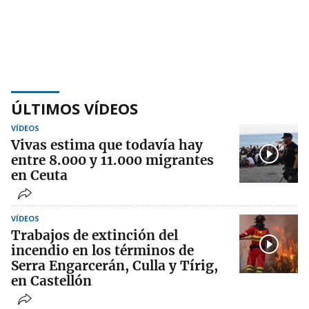
ÚLTIMOS VÍDEOS
VÍDEOS
Vivas estima que todavía hay
entre 8.000 y 11.000 migrantes
en Ceuta
VÍDEOS
Trabajos de extinción del
incendio en los términos de
Serra Engarcerán, Culla y Tírig,
en Castellón