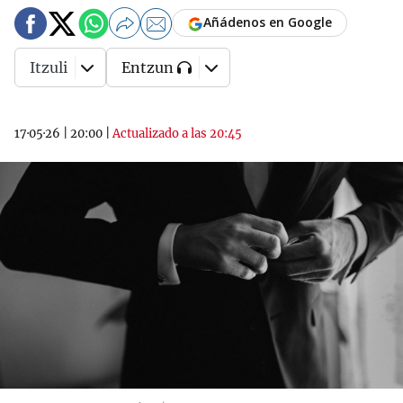
Añádenos en Google
Itzuli
Entzun
17·05·26
|
20:00
|
Actualizado a las 20:45