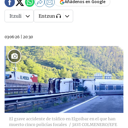
Añádenos en Google
Itzuli
Entzun
03·06·26
|
20:30
29
El grave accidente de tráfico en Elgoibar en el que han
muerto cinco policías forales
JAVI COLMENERO/EFE