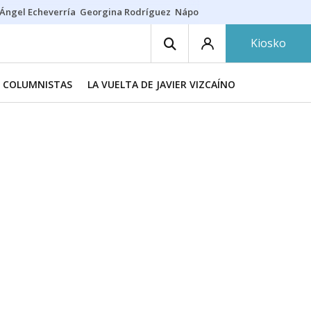
Ángel Echeverría
Georgina Rodríguez
Nápoles - Osasuna
Insultos rac
Kiosko
COLUMNISTAS
LA VUELTA DE JAVIER VIZCAÍNO