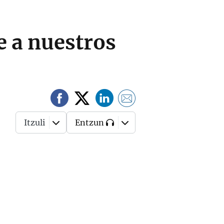
e a nuestros
Itzuli
Entzun