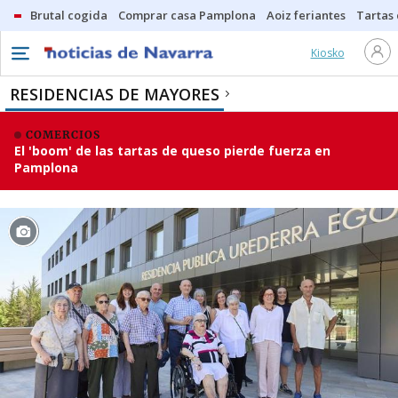
Brutal cogida
Comprar casa Pamplona
Aoiz feriantes
Tartas
Kiosko
RESIDENCIAS DE MAYORES
COMERCIOS
El 'boom' de las tartas de queso pierde fuerza en
Pamplona