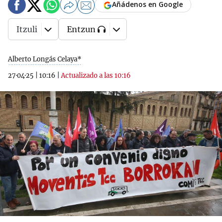
Añádenos en Google
Itzuli
Entzun
Alberto Longás Celaya*
27·04·25
|
10:16
|
Actualizado a las 10:16