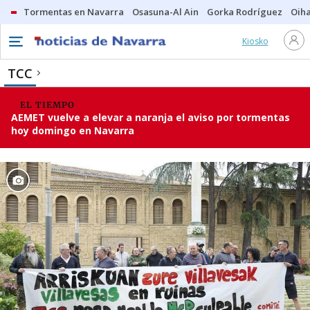
Tormentas en Navarra
Osasuna-Al Ain
Gorka Rodríguez
Oih
Kiosko
TCC
EL TIEMPO
AEMET vuelve a elevar a naranja el aviso por tormentas
hoy domingo en Navarra