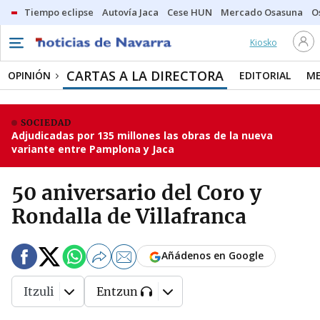
Tiempo eclipse
Autovía Jaca
Cese HUN
Mercado Osasuna
O
Kiosko
CARTAS A LA DIRECTORA
OPINIÓN
EDITORIAL
ME
SOCIEDAD
Adjudicadas por 135 millones las obras de la nueva
variante entre Pamplona y Jaca
50 aniversario del Coro y
Rondalla de Villafranca
Añádenos en Google
Itzuli
Entzun