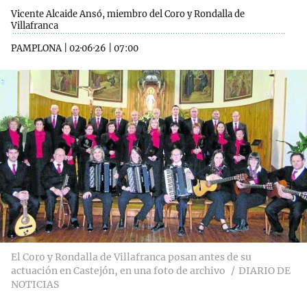
Vicente Alcaide Ansó, miembro del Coro y Rondalla de
Villafranca
PAMPLONA
|
02·06·26
|
07:00
El Coro y Rondalla de Villafranca posan antes de su
actuación en Castejón, en una foto de archivo
DIARIO DE
NOTICIAS