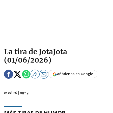
La tira de JotaJota
(01/06/2026)
Añádenos en Google
01·06·26
|
09:13
MÁS TIRAS DE HUMOR