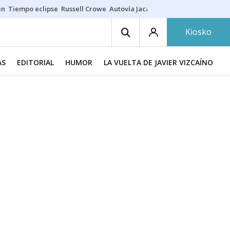
in
Tiempo eclipse
Russell Crowe
Autovía Jaca
Ronald Araújo
Prohibic
Kiosko
AS
EDITORIAL
HUMOR
LA VUELTA DE JAVIER VIZCAÍNO
M