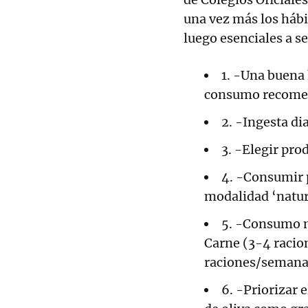
una vez más los hábi
luego esenciales a se
1. -Una buena 
consumo recomen
2. -Ingesta dia
3. -Elegir pro
4. -Consumir p
modalidad ‘natura
5. -Consumo m
Carne (3-4 racio
raciones/semana)
6. -Priorizar 