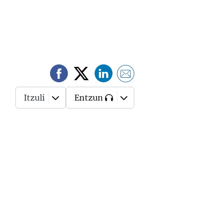
Itzuli
Entzun