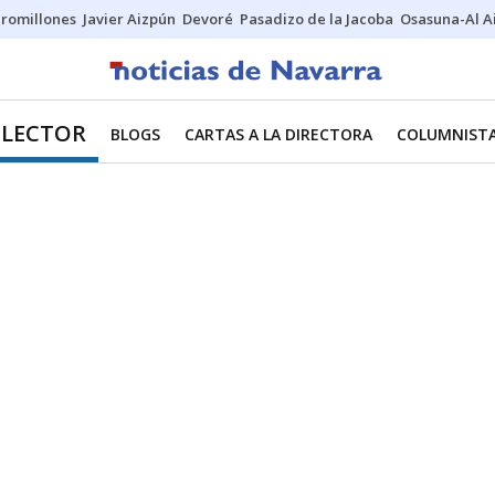
uromillones
Javier Aizpún
Devoré
Pasadizo de la Jacoba
Osasuna-Al A
 LECTOR
BLOGS
CARTAS A LA DIRECTORA
COLUMNIST