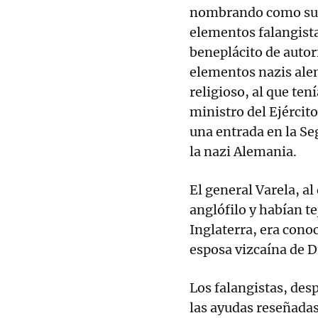
nombrando como suce
elementos falangistas
beneplácito de autor
elementos nazis alem
religioso, al que tení
ministro del Ejércit
una entrada en la S
la nazi Alemania.
El general Varela, a
anglófilo y habían te
Inglaterra, era cono
esposa vizcaína de D
Los falangistas, des
las ayudas reseñada