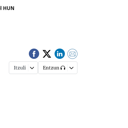
el HUN
Itzuli
Entzun