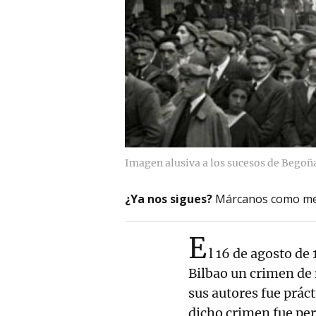
Imagen alusiva a los sucesos de Begoñ
¿Ya nos sigues?
Márcanos como me
E
l 16 de agosto de
Bilbao un crimen de 
sus autores fue prác
dicho crimen fue per