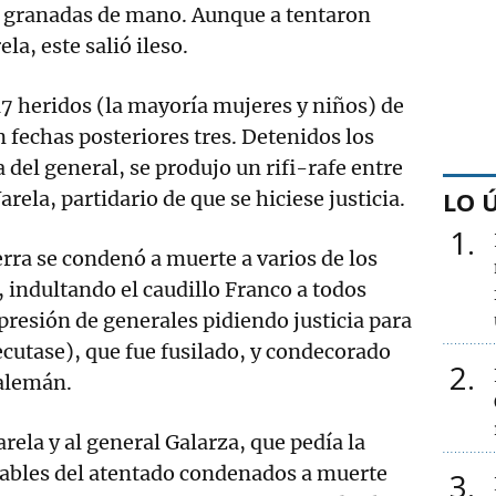
on granadas de mano. Aunque a tentaron
la, este salió ileso.
117 heridos (la mayoría mujeres y niños) de
n fechas posteriores tres. Detenidos los
a del general, se produjo un rifi-rafe entre
LO 
arela, partidario de que se hiciese justicia.
1
rra se condenó a muerte a varios de los
, indultando el caudillo Franco a todos
presión de generales pidiendo justicia para
ecutase), que fue fusilado, y condecorado
2
 alemán.
rela y al general Galarza, que pedía la
pables del atentado condenados a muerte
3