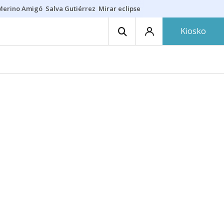
Merino Amigó
Salva Gutiérrez
Mirar eclipse
Iraola-Víctor
Ángel Eche
Kiosko