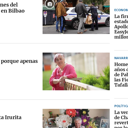
nes del
 en Bilbao
ECONOM
La fi
estad
Apoll
EasyJ
millo
NAVARR
ja porque apenas
Homen
años 
de Pa
las Fi
Tafall
POLÍTIC
La ven
a Irurita
de Ch
rever
por lo