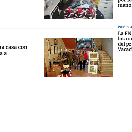
menos
PAMPL
La FN
los n
del p
na casa con
Vacac
a a