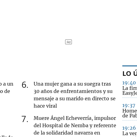
LO 
6
19:40
o a un
Una mujer gana a su suegra tras
La fi
ro de
30 años de enfrentamientos y su
EasyJ
mensaje a su marido en directo se
19:37
hace viral
Homen
de Pab
7
Muere Ángel Echeverría, impulsor
del Hospital de Nemba y referente
19:26
de la solidaridad navarra en
La ve