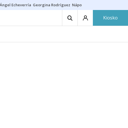
Ángel Echeverría
Georgina Rodríguez
Nápoles - Osasuna
Insultos rac
Kiosko