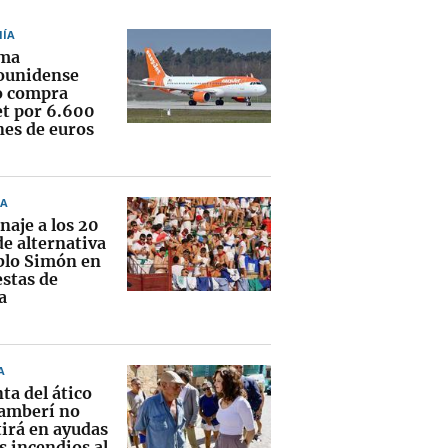
ÍA
rma
ounidense
o compra
et por 6.600
nes de euros
A
aje a los 20
de alternativa
blo Simón en
estas de
a
A
ta del ático
amberí no
tirá en ayudas
s incendios al