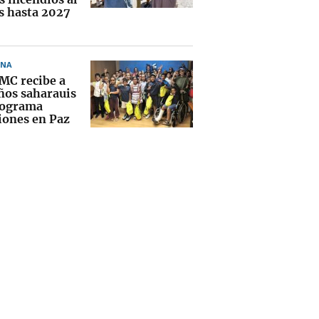
 hasta 2027
ONA
MC recibe a
iños saharauis
rograma
iones en Paz