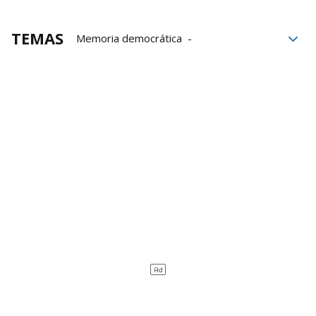
TEMAS
Memoria democrática
Política Territorial
Ministerio de Política Territorial
Consejo de Ministros