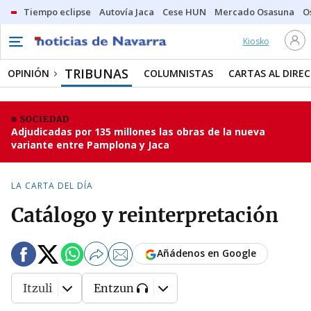
Tiempo eclipse
Autovía Jaca
Cese HUN
Mercado Osasuna
O
Kiosko
TRIBUNAS
OPINIÓN
COLUMNISTAS
CARTAS AL DIRE
SOCIEDAD
Adjudicadas por 135 millones las obras de la nueva
variante entre Pamplona y Jaca
LA CARTA DEL DÍA
Catálogo y reinterpretación
Añádenos en Google
Itzuli
Entzun