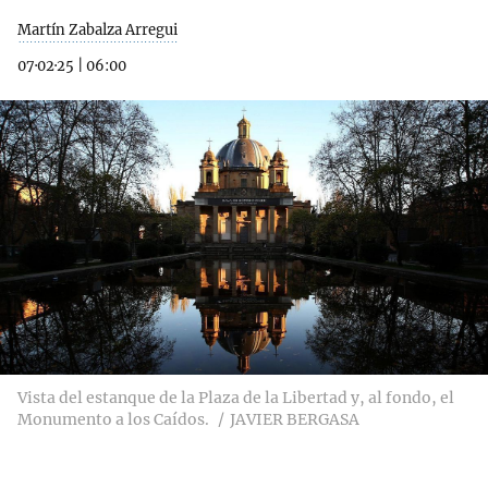
Martín Zabalza Arregui
07·02·25
|
06:00
Vista del estanque de la Plaza de la Libertad y, al fondo, el
Monumento a los Caídos.
JAVIER BERGASA