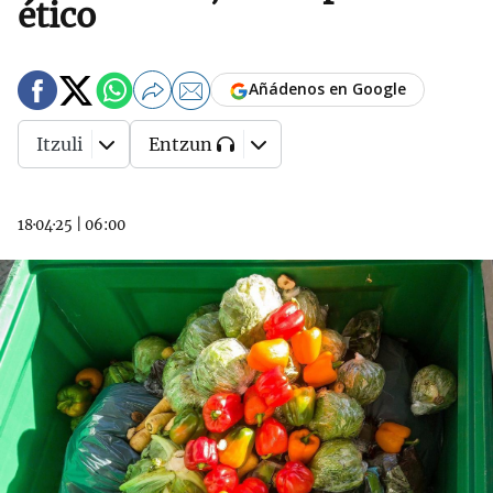
ético
Añádenos en Google
Itzuli
Entzun
18·04·25
|
06:00