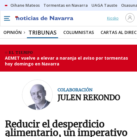
Oihane Mateos
Tormentas en Navarra
UAGA Tauste
Osasuna
Kiosko
TRIBUNAS
OPINIÓN
COLUMNISTAS
CARTAS AL DIRE
EL TIEMPO
AEMET vuelve a elevar a naranja el aviso por tormentas
hoy domingo en Navarra
COLABORACIÓN
JULEN REKONDO
Reducir el desperdicio
alimentario, un imperativo