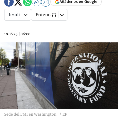
Añádenos en Google
Itzuli
Entzun
18·06·25
|
06:00
Sede del FMI en Washington.
EP