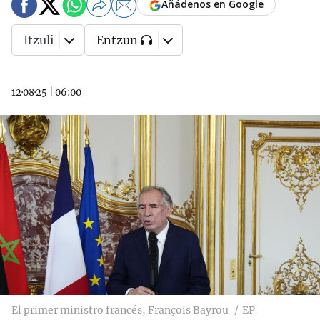
Añádenos en Google
Itzuli
Entzun
12·08·25
|
06:00
El primer ministro francés, François Bayrou
EP