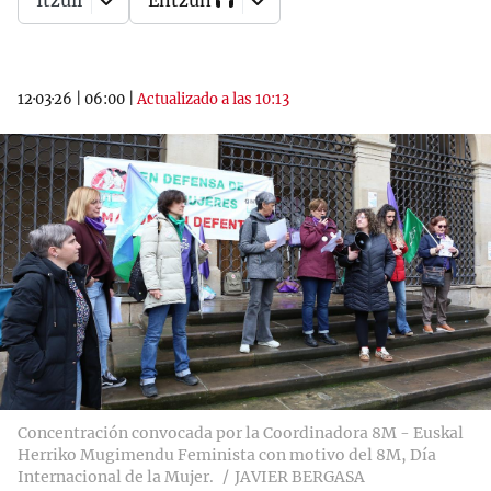
Itzuli
Entzun
12·03·26
|
06:00
|
Actualizado a las 10:13
Concentración convocada por la Coordinadora 8M - Euskal
Herriko Mugimendu Feminista con motivo del 8M, Día
Internacional de la Mujer.
JAVIER BERGASA