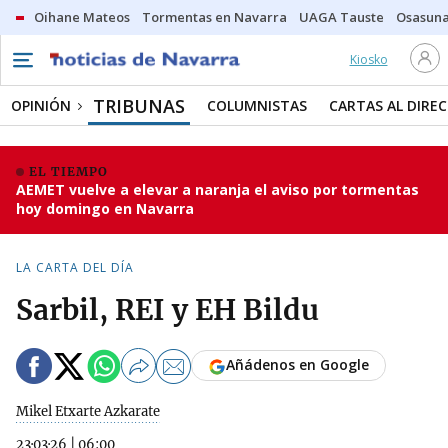
Oihane Mateos
Tormentas en Navarra
UAGA Tauste
Osasuna
Kiosko
TRIBUNAS
OPINIÓN
COLUMNISTAS
CARTAS AL DIRE
EL TIEMPO
AEMET vuelve a elevar a naranja el aviso por tormentas
hoy domingo en Navarra
LA CARTA DEL DÍA
Sarbil, REI y EH Bildu
Añádenos en Google
Mikel Etxarte Azkarate
23·03·26
|
06:00