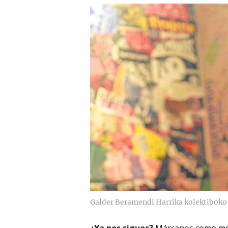
Galder Beramendi Harrika kolektiboko 
¿Ya nos sigues?
Márcanos como me