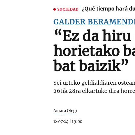
¿Qué tiempo hará dur
SOCIEDAD
GALDER BERAMEND
“Ez da hiru
horietako ba
bat baizik”
Sei urteko geldialdiaren ostean
26tik 28ra elkartuko dira horr
Ainara Otegi
18·07·24
|
19:00