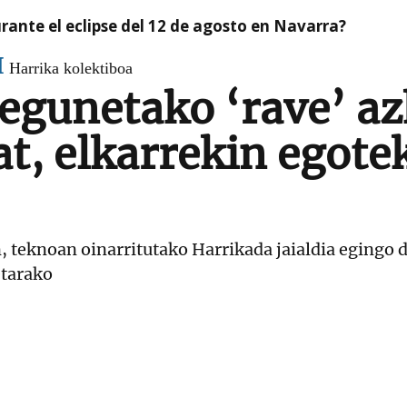
ante el eclipse del 12 de agosto en Navarra?
I
Harrika kolektiboa
 egunetako ‘rave’ a
t, elkarrekin egotek
, teknoan oinarritutako Harrikada jaialdia egingo d
etarako