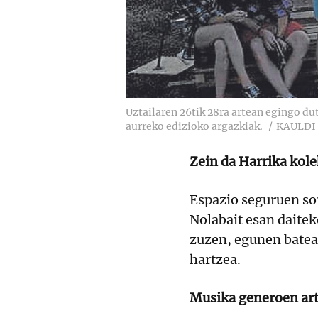
Uztailaren 26tik 28ra artean egingo dut
aurreko edizioko argazkiak.
KAULDI
Zein da Harrika kole
Espazio seguruen sor
Nolabait esan daitek
zuzen, egunen batea
hartzea.
Musika generoen art