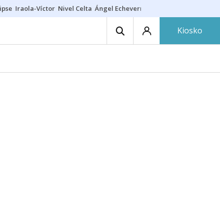
ipse
Iraola-Víctor
Nivel Celta
Ángel Echeverría
Obituario Ángel
Kiosko