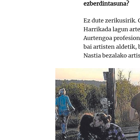
ezberdintasuna?
Ez dute zerikusirik
Harrikada lagun arte
Aurtengoa profesion
bai artisten aldetik,
Nastia bezalako artis