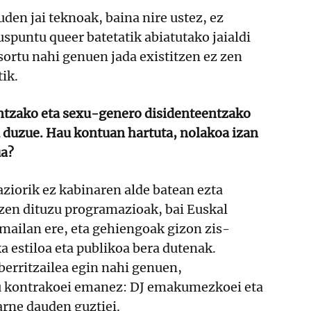
den jai teknoak, baina nire ustez, ez
spuntu queer batetatik abiatutako jaialdi
 sortu nahi genuen jada existitzen ez zen
tik.
tzako eta sexu-genero disidenteentzako
u duzue. Hau kontuan hartuta, nolakoa izan
ua?
ziorik ez kabinaren alde batean ezta
tzen dituzu programazioak, bai Euskal
 mailan ere, eta gehiengoak gizon zis-
a estiloa eta publikoa bera dutenak.
berritzailea egin nahi genuen,
u kontrakoei emanez: DJ emakumezkoei eta
arne dauden guztiei.