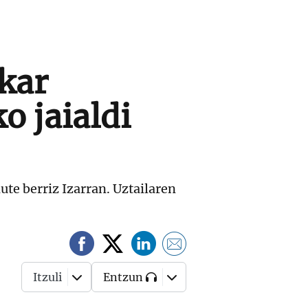
zkar
o jaialdi
ute berriz Izarran. Uztailaren
Itzuli
Entzun