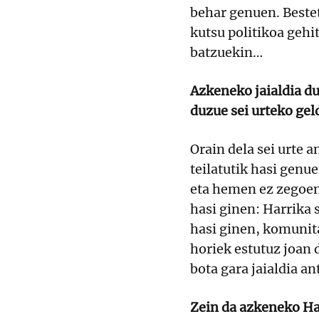
behar genuen. Bestet
kutsu politikoa gehit
batzuekin…
Azkeneko jaialdia du
duzue sei urteko gel
Orain dela sei urte 
teilatutik hasi genue
eta hemen ez zegoen 
hasi ginen: Harrika 
hasi ginen, komunit
horiek estutuz joan 
bota gara jaialdia an
Zein da azkeneko Ha