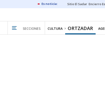
Sitio El Sadar
Encierro E
ORTZADAR
SECCIONES
CULTURA
AGE