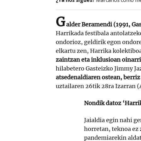
G
alder Beramendi (1991, Gas
Harrikada festibala antolatze
ondorioz, geldirik egon ondoren
elkartu zen, Harrika kolektibo
zaintzan eta inklusioan oinarri
hilabetero Gasteizko Jimmy Ja
atsedenaldiaren ostean, berriz 
uztailaren 26tik 28ra Izarran 
Nondik datoz ‘Harri
Jaialdia egin nahi g
horretan, teknoa ez
pandemiarekin aldat