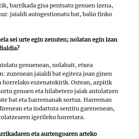
ik, barrikada gisa pentsatu genuen izena,
uz: jaialdi autogestionatu bat, balio finko
ela sei urte egin zenuten; nolatan egin izan
dialdia?
antolatu genuenean, nolabait, etxea
n: zuzenean jaialdi bat egitera joan ginen
horrelako eszenatokirik. Ostean, azpitik
sortu genuen eta hilabetero jaiak antolatzen
ate bat eta harremanak sortuz. Harreman
direnean eta indartuta sentitu garenenean,
tolatzearen igerileku horretara.
rrikadaren eta aurtengoaren arteko