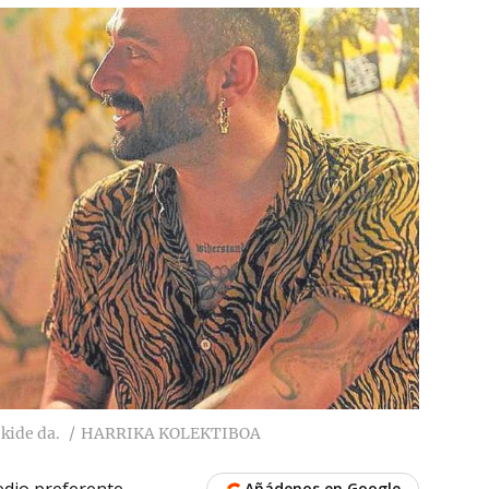
kide da.
HARRIKA KOLEKTIBOA
dio preferente
Añádenos en Google