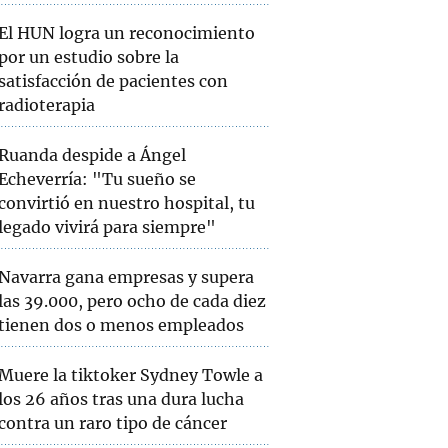
El HUN logra un reconocimiento
por un estudio sobre la
satisfacción de pacientes con
radioterapia
Ruanda despide a Ángel
Echeverría: "Tu sueño se
convirtió en nuestro hospital, tu
legado vivirá para siempre"
Navarra gana empresas y supera
las 39.000, pero ocho de cada diez
tienen dos o menos empleados
Muere la tiktoker Sydney Towle a
los 26 años tras una dura lucha
contra un raro tipo de cáncer