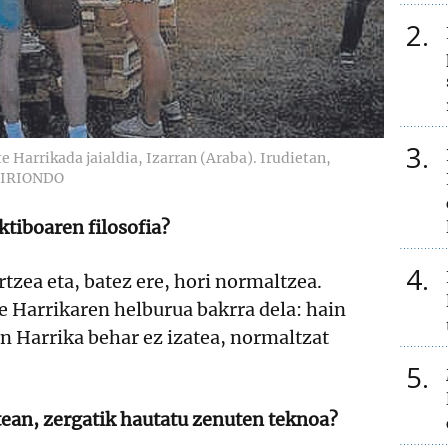
2
3
e Harrikada jaialdia, Izarran (Araba). Irudietan,
 IRIONDO
ktiboaren filosofia?
4
tzea eta, batez ere, hori normaltzea.
e Harrikaren helburua bakrra dela: hain
n Harrika behar ez izatea, normaltzat
5
ean, zergatik hautatu zenuten teknoa?