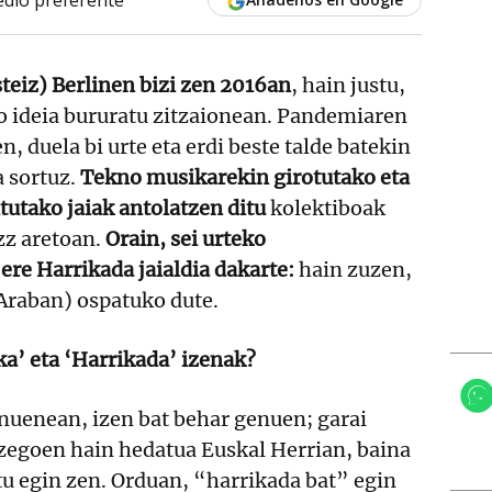
teiz) Berlinen bizi zen 2016an
, hain justu,
ko ideia bururatu zitzaionean. Pandemiaren
, duela bi urte eta erdi beste talde batekin
a sortuz.
Tekno musikarekin girotutako eta
tutako jaiak antolatzen ditu
kolektiboak
zz aretoan.
Orain, sei urteko
ere Harrikada jaialdia dakarte:
hain zuzen,
(Araban) ospatuko dute.
ka’ eta ‘Harrikada’ izenak?
enuenean, izen bat behar genuen; garai
 zegoen hain hedatua Euskal Herrian, baina
u egin zen. Orduan, “harrikada bat” egin