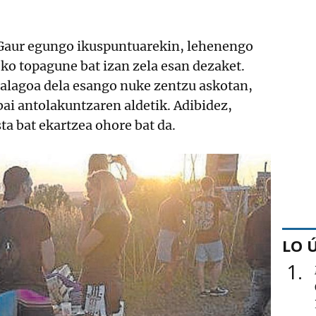
. Gaur egungo ikuspuntuarekin, lehenengo
ko topagune bat izan zela esan dezaket.
alagoa dela esango nuke zentzu askotan,
 bai antolakuntzaren aldetik. Adibidez,
ta bat ekartzea ohore bat da.
LO 
1