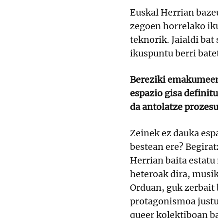
Euskal Herrian bazeu
zegoen horrelako iku
teknorik. Jaialdi bat
ikuspuntu berri bate
Bereziki emakumeen
espazio gisa definit
da antolatze prozes
Zeinek ez dauka espa
bestean ere? Begira
Herrian baita estatu
heteroak dira, musik
Orduan, guk zerbait 
protagonismoa just
queer kolektiboan b