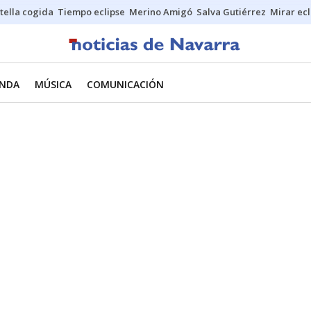
stella cogida
Tiempo eclipse
Merino Amigó
Salva Gutiérrez
Mirar ecl
NDA
MÚSICA
COMUNICACIÓN