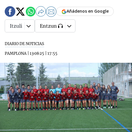
Añádenos en Google
Itzuli
Entzun
DIARIO DE NOTICIAS
PAMPLONA
|
13·08·25
|
17:55