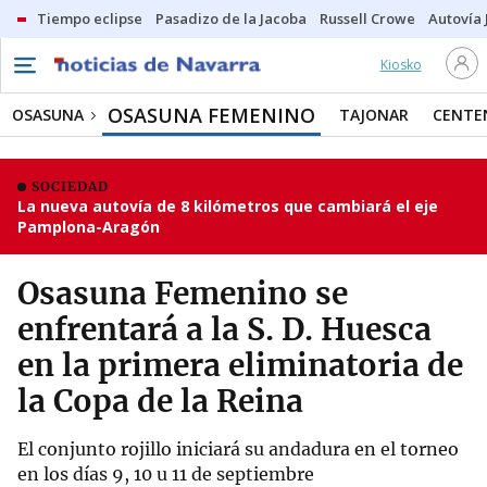
Tiempo eclipse
Pasadizo de la Jacoba
Russell Crowe
Autovía 
Kiosko
OSASUNA FEMENINO
OSASUNA
TAJONAR
CENTE
SOCIEDAD
La nueva autovía de 8 kilómetros que cambiará el eje
Pamplona-Aragón
Osasuna Femenino se
enfrentará a la S. D. Huesca
en la primera eliminatoria de
la Copa de la Reina
El conjunto rojillo iniciará su andadura en el torneo
en los días 9, 10 u 11 de septiembre