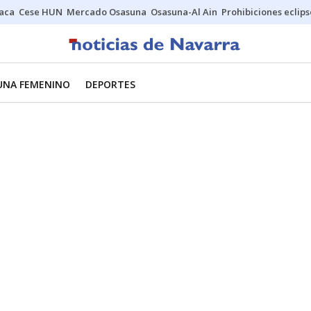
Jaca
Cese HUN
Mercado Osasuna
Osasuna-Al Ain
Prohibiciones eclips
UNA FEMENINO
DEPORTES