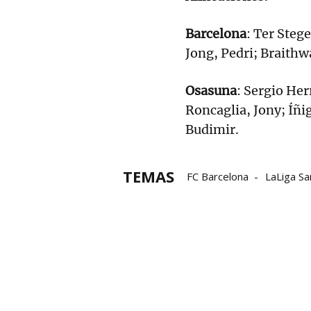
Barcelona
: Ter Steg
Jong, Pedri; Braithw
Osasuna
: Sergio Her
Roncaglia, Jony; Íñi
Budimir.
TEMAS
FC Barcelona
LaLiga S
Rubén García