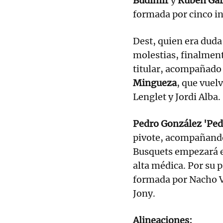
Budimir
y
Rubén Gar
formada por cinco in
Dest, quien era duda 
molestias, finalment
titular, acompañado 
Mingueza
, que vuelv
Lenglet y Jordi Alba.
Pedro González 'Ped
pivote, acompañando 
Busquets empezará en
alta médica. Por su p
formada por Nacho Vi
Jony.
Alineaciones: