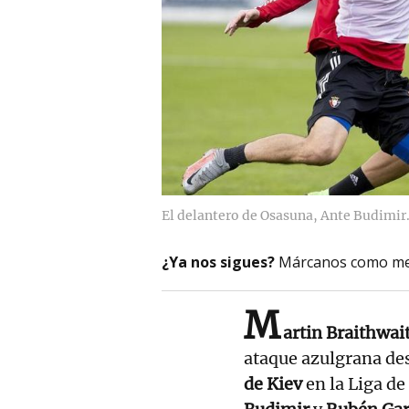
El delantero de Osasuna, Ante Budimir
¿Ya nos sigues?
Márcanos como me
M
artin Braithwai
ataque azulgrana de
de Kiev
en la Liga d