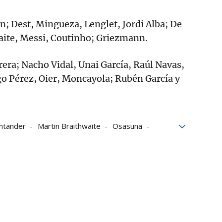
en; Dest, Mingueza, Lenglet, Jordi Alba; De
aite, Messi, Coutinho; Griezmann.
rera; Nacho Vidal, Unai García, Raúl Navas,
go Pérez, Oier, Moncayola; Rubén García y
antander
Martin Braithwaite
Osasuna