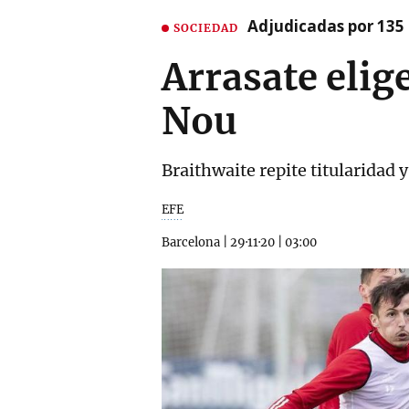
Adjudicadas por 135 
SOCIEDAD
Arrasate elig
Nou
Braithwaite repite titularidad
EFE
Barcelona
|
29·11·20
|
03:00