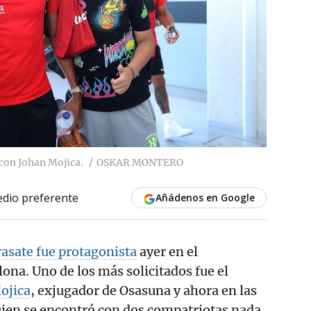
 con Johan Mojica.
OSKAR MONTERO
dio preferente
Añádenos en Google
rasate fue protagonista
ayer en el
na. Uno de los más solicitados fue el
ojica
, exjugador de Osasuna y ahora en las
quien se encontró con dos compatriotas nada