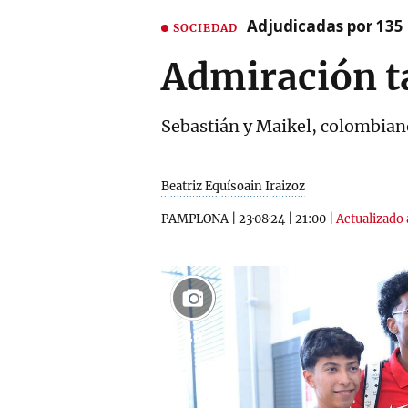
Adjudicadas por 135 
SOCIEDAD
Admiración t
Sebastián y Maikel, colombian
Beatriz Equísoain Iraizoz
PAMPLONA
|
23·08·24
|
21:00
|
Actualizado 
20