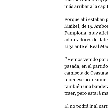
más arribar a la capi
Porque ahí estaban pa
Maikel, de 15. Ambo
Pamplona, muy afici
admiradores del late
Liga ante el Real Ma
“Hemos venido por M
pasada, en el partido
camiseta de Osasuna
tener ese acercamie
también una bandera
traer, pero estará m
Él no podrá ir al par