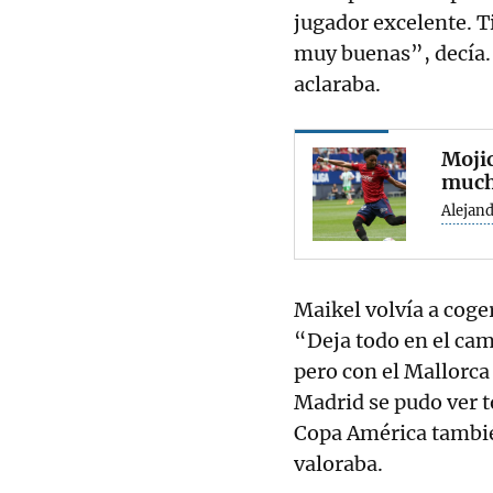
jugador excelente. T
muy buenas”, decía.
aclaraba.
Mojic
much
Alejan
Maikel volvía a coger
“Deja todo en el cam
pero con el Mallorc
Madrid se pudo ver t
Copa América tambié
valoraba.