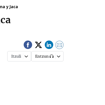
na y Jaca
ica
Itzuli
Entzun