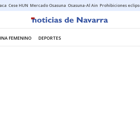
Jaca
Cese HUN
Mercado Osasuna
Osasuna-Al Ain
Prohibiciones eclips
UNA FEMENINO
DEPORTES