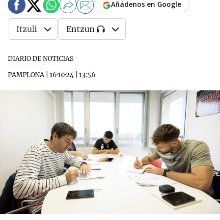
Añádenos en Google
Itzuli
Entzun
DIARIO DE NOTICIAS
PAMPLONA
|
16·10·24
|
13:56