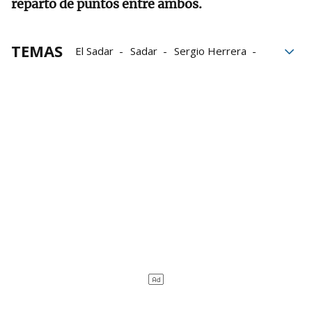
reparto de puntos entre ambos.
TEMAS
El Sadar
Sadar
Sergio Herrera
La Liga
Osasuna
Villarreal
Rayo Vallecano-Osasuna
Rayo Vallecano