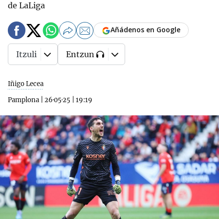
de LaLiga
Añádenos en Google
Itzuli
Entzun
Iñigo Lecea
Pamplona
|
26·05·25
|
19:19