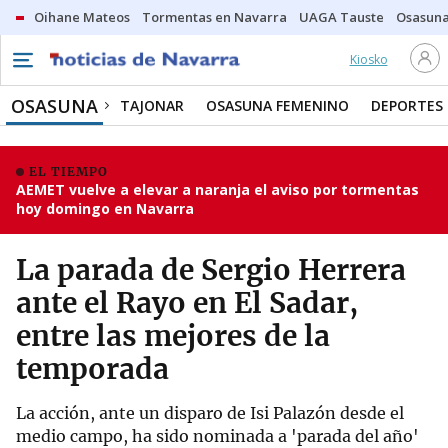
Oihane Mateos
Tormentas en Navarra
UAGA Tauste
Osasuna
Kiosko
OSASUNA
TAJONAR
OSASUNA FEMENINO
DEPORTES
EL TIEMPO
AEMET vuelve a elevar a naranja el aviso por tormentas
hoy domingo en Navarra
La parada de Sergio Herrera
ante el Rayo en El Sadar,
entre las mejores de la
temporada
La acción, ante un disparo de Isi Palazón desde el
medio campo, ha sido nominada a 'parada del año'