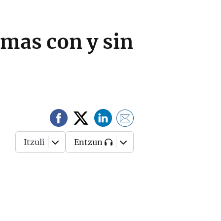
emas con y sin
Itzuli
Entzun