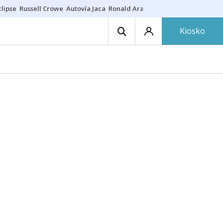
lipse
Russell Crowe
Autovía Jaca
Ronald Araújo
Prohibiciones eclips
Kiosko