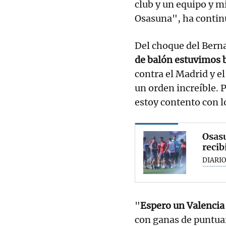
club y un equipo y m
Osasuna", ha contin
Del choque del Bern
de balón estuvimos 
contra el Madrid y e
un orden increíble. 
estoy contento con l
Osasu
recib
DIARIO
"
Espero un Valencia
con ganas de puntuar