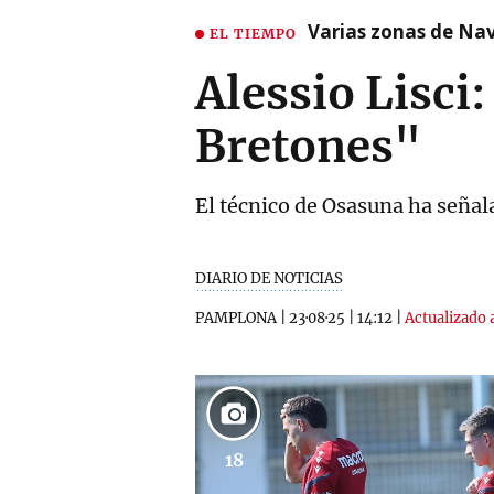
Varias zonas de Nav
EL TIEMPO
Alessio Lisci
Bretones"
El técnico de Osasuna ha señal
DIARIO DE NOTICIAS
PAMPLONA
|
23·08·25
|
14:12
|
Actualizado a
18