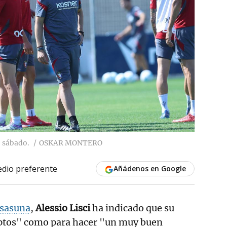
e sábado.
OSKAR MONTERO
dio preferente
Añádenos en Google
sasuna
,
Alessio Lisci
ha indicado que su
ptos" como para hacer "un muy buen