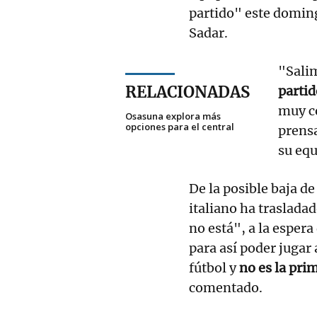
partido" este doming
Sadar.
"Sali
RELACIONADAS
partid
muy co
Osasuna explora más
opciones para el central
prensa
su equ
De la posible baja de
italiano ha trasladad
no está", a la espera
para así poder jugar 
fútbol y
no es la pri
comentado.