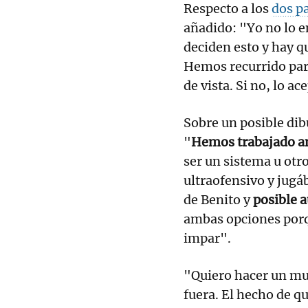
Respecto a los
dos p
añadido: "Yo no lo e
deciden esto y hay 
Hemos recurrido para
de vista. Si no, lo a
Sobre un posible dib
"
Hemos trabajado a
ser un sistema u otr
ultraofensivo y jugá
de Benito y
posible 
ambas opciones porqu
impar".
"Quiero hacer un mu
fuera. El hecho de q