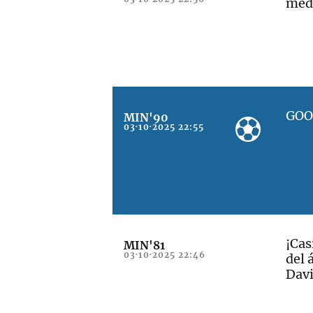
medi
GOO
MIN'90
03·10·2025 22:55
¡Cas
MIN'81
03·10·2025 22:46
del 
Davi