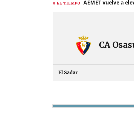
AEMET vuelve a ele
EL TIEMPO
CA Osas
El Sadar