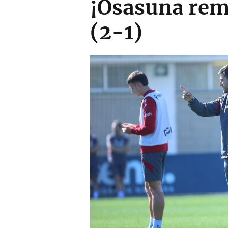
¡Osasuna remo
(2-1)