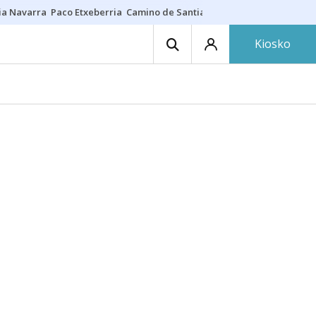
ia Navarra
Paco Etxeberria
Camino de Santiago
Eclipse solar en Nav
Kiosko