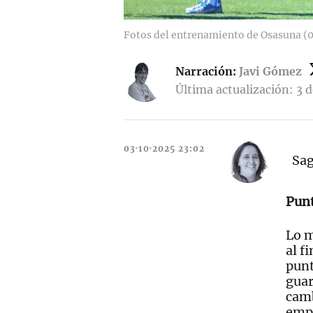
Fotos del entrenamiento de Osasuna (
Narración:
Javi Gómez
Última actualización: 3 
03·10·2025 23:02
Sag
Punt
Lo m
al f
punt
guar
camb
empa