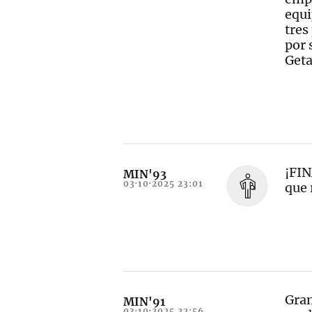
equi
tres
por 
Geta
¡FIN
MIN'93
03·10·2025 23:01
que 
Gran
MIN'91
03·10·2025 22:56