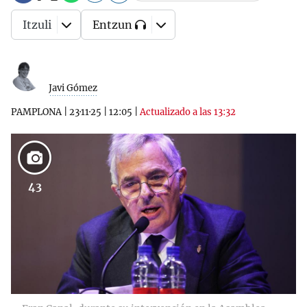
Itzuli
Entzun
Javi Gómez
PAMPLONA
|
23·11·25
|
12:05
|
Actualizado a las 13:32
43