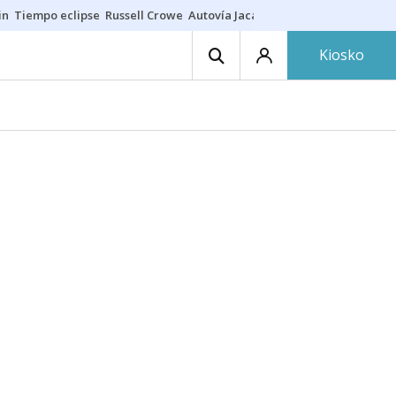
in
Tiempo eclipse
Russell Crowe
Autovía Jaca
Ronald Araújo
Prohibic
Kiosko