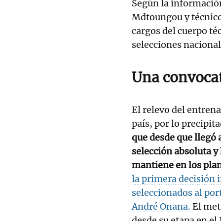
Según la informació
Mdtoungou y técnico
cargos del cuerpo té
selecciones naciona
Una convocat
El relevo del entren
país, por lo precipit
que desde que llegó 
selección absoluta y
mantiene en los plan
la primera decisión 
seleccionados al por
André Onana.
El met
desde su etapa en el