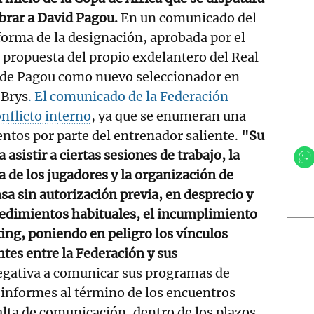
rar a David Pagou.
En un comunicado del
orma de la designación, aprobada por el
 propuesta del propio exdelantero del Real
 de Pagou como nuevo seleccionador en
 Brys
. El comunicado de la Federación
onflicto interno
, ya que se enumeran una
ntos por parte del entrenador saliente.
"Su
 asistir a ciertas sesiones de trabajo, la
ta de los jugadores y la organización de
sa sin autorización previa, en desprecio y
cedimientos habituales, el incumplimiento
ting, poniendo en peligro los vínculos
ntes entre la Federación y sus
negativa a comunicar sus programas de
 informes al término de los encuentros
falta de comunicación, dentro de los plazos,