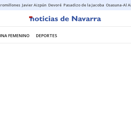
uromillones
Javier Aizpún
Devoré
Pasadizo de la Jacoba
Osasuna-Al A
UNA FEMENINO
DEPORTES