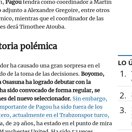
n,
Pagou
tendrá como coordinador a Martin
 adjunto a Alexandre Gregoire, entre otros
cnico, mientras que el coordinador de las
les derá Timothee Atouba.
oria polémica
LO 
ador ha causado una gran sorpresa en el
1
ado de la toma de las decisiones.
Boyomo,
a Osasuna ha logrado debutar con la
 ha sido convocado de forma regular, se
2
es del nuevo seleccionador.
Sin embargo,
importante de Pagou ha sido fuera de los
3
tero, actualmente en el Trabzonspor turco,
a, de 29 años, ha estado en el punto de mira
 Manchester United. Ha sido 53 veces