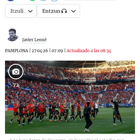
Itzuli
Entzun
Javier Leoné
PAMPLONA
|
27·04·26
|
07:09
|
Actualizado a las 08:34
72