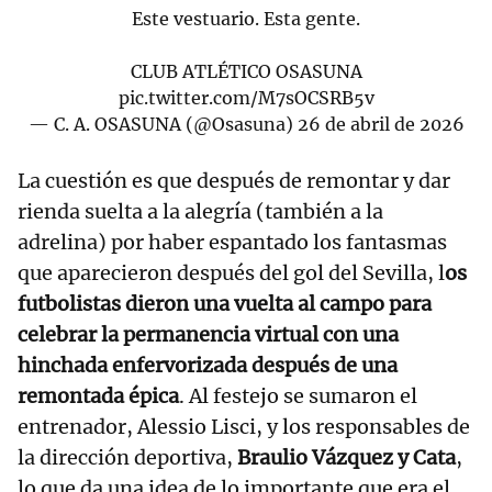
Este vestuario. Esta gente.
CLUB ATLÉTICO OSASUNA
pic.twitter.com/M7sOCSRB5v
— C. A. OSASUNA (@Osasuna)
26 de abril de 2026
La cuestión es que después de remontar y dar
rienda suelta a la alegría (también a la
adrelina) por haber espantado los fantasmas
que aparecieron después del gol del Sevilla, l
os
futbolistas dieron una vuelta al campo para
celebrar la permanencia virtual con una
hinchada enfervorizada después de una
remontada épica
. Al festejo se sumaron el
entrenador, Alessio Lisci, y los responsables de
la dirección deportiva,
Braulio Vázquez y Cata
,
lo que da una idea de lo importante que era el