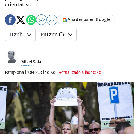
orientativo
Añádenos en Google
Itzuli
Entzun
Mikel Sola
Pamplona
|
20·10·23
|
10:50
|
Actualizado a las 10:50