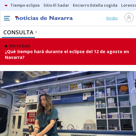
Tiempo eclipse
Sitio El Sadar
Encierro Estella cogida
Lorenzo
Kiosko
CONSULTA
SOCIEDAD
¿Qué tiempo hará durante el eclipse del 12 de agosto en
Navarra?