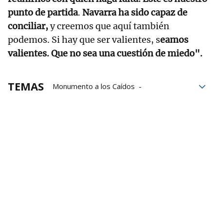
punto de partida
.
Navarra ha sido capaz de
conciliar,
y creemos que aquí también
podemos. Si hay que ser valientes, s
eamos
valientes. Que no sea una cuestión de miedo".
TEMAS
Monumento a los Caídos
Asociaciones
Los Caídos
Gobierno
Gobierno de Navarra
Pamplona
Ayuntamiento de Pamplona
Memoria Histórica
Simbología franquista
Represión franquista
Fusilados franquismo