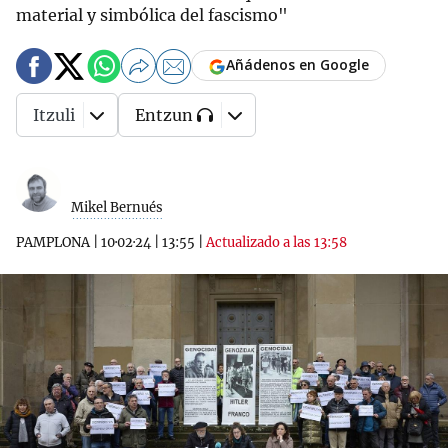
material y simbólica del fascismo"
Añádenos en Google
Itzuli
Entzun
Mikel Bernués
PAMPLONA
|
10·02·24
|
13:55
|
Actualizado a las 13:58