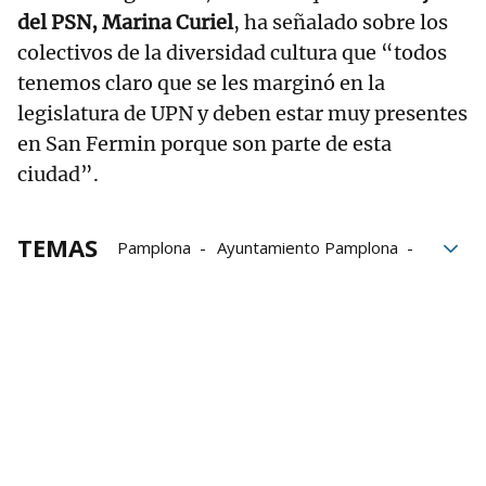
del PSN, Marina Curiel
, ha señalado sobre los
colectivos de la diversidad cultura que “todos
tenemos claro que se les marginó en la
legislatura de UPN y deben estar muy presentes
en San Fermin porque son parte de esta
ciudad”.
TEMAS
Pamplona
Ayuntamiento Pamplona
Sanfermines
Herri Sanferminak
San Fermín
Diversidad cultural
Mesa de los Sanfermines
Mesa General de los Sanfermines
Cultura
Seguridad Ciudadana
Marina Curiel
PSN