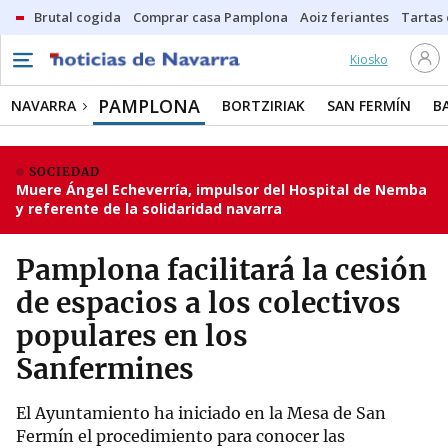
Brutal cogida
Comprar casa Pamplona
Aoiz feriantes
Tartas
Kiosko
PAMPLONA
NAVARRA
BORTZIRIAK
SAN FERMÍN
B
SOCIEDAD
Muere Ángel Echeverría, impulsor del Hospital de Nemba
y referente de la solidaridad navarra
Pamplona facilitará la cesión
de espacios a los colectivos
populares en los
Sanfermines
El Ayuntamiento ha iniciado en la Mesa de San
Fermín el procedimiento para conocer las