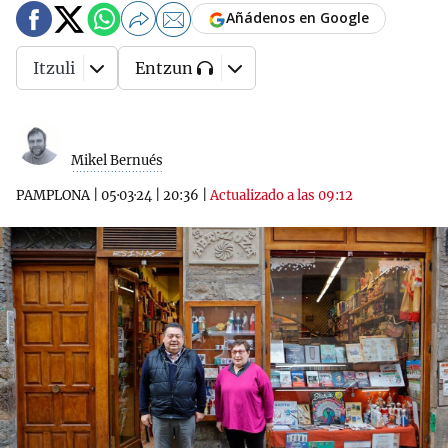
Añádenos en Google
Itzuli
Entzun
Mikel Bernués
PAMPLONA
|
05·03·24
|
20:36
|
Actualizado a las 09:12