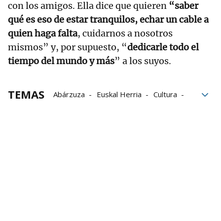
con los amigos. Ella dice que quieren
“saber
qué es eso de estar tranquilos,
echar un cable a
quien haga falta
, cuidarnos a nosotros
mismos” y, por supuesto, “
dedicarle todo el
tiempo del mundo y más
” a los suyos.
TEMAS
Abárzuza
Euskal Herria
Cultura
Hijos
Jubilación
librerías
Comercio
comercio local
El personaje de Vecinos
Comercios de Pamplona
Comercios de Navarra