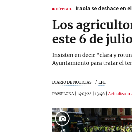
Iraola se deshace en e
FÚTBOL
Los agriculto
este 6 de juli
Insisten en decir "clara y rot
Ayuntamiento para tratar el te
DIARIO DE NOTICIAS
EFE
PAMPLONA
|
14·03·24
|
13:46
|
Actualizado a
38