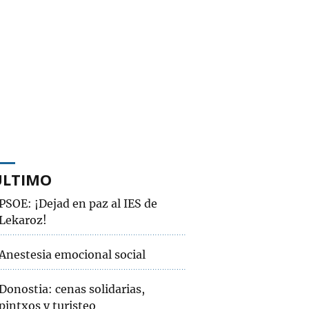
ÚLTIMO
PSOE: ¡Dejad en paz al IES de
Lekaroz!
Anestesia emocional social
Donostia: cenas solidarias,
pintxos y turisteo