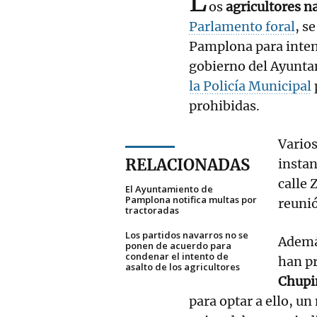
L
os
agricultores n
Parlamento foral
, s
Pamplona para intent
gobierno del Ayunta
la Policía Municipal
prohibidas.
Varios
RELACIONADAS
instan
calle 
El Ayuntamiento de
Pamplona notifica multas por
reunió
tractoradas
Los partidos navarros no se
Ademá
ponen de acuerdo para
condenar el intento de
han p
asalto de los agricultores
Chupin
para optar a ello, u