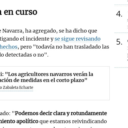
n en curso
4
 Navarra, ha agregado, se ha dicho que
stigando el incidente y
se sigue revisando
5
s hechos
, pero "todavía no han trasladado las
o detectadas o no".
i: "Los agricultores navarros verán la
ación de medidas en el corto plazo"
o Zabaleta Echarte
ado: "
Podemos decir clara y rotundamente
iento apolítico
que estamos reivindicando