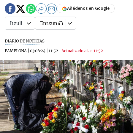
Añádenos en Google
Itzuli
Entzun
DIARIO DE NOTICIAS
PAMPLONA
|
03·06·24
|
11:52
|
Actualizado a las 11:52