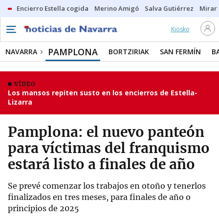
Encierro Estella cogida
Merino Amigó
Salva Gutiérrez
Mirar 
Kiosko
PAMPLONA
NAVARRA
BORTZIRIAK
SAN FERMÍN
B
VÍDEO
Los mansos repiten susto en los encierros de Estella-
Lizarra
Pamplona: el nuevo panteón
para víctimas del franquismo
estará listo a finales de año
Se prevé comenzar los trabajos en otoño y tenerlos
finalizados en tres meses, para finales de año o
principios de 2025