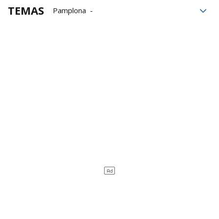
TEMAS
Pamplona
Ayuntamiento de Pamplona
franquismo
Gobierno de Navarra
víctimas
víctimas del Franquismo