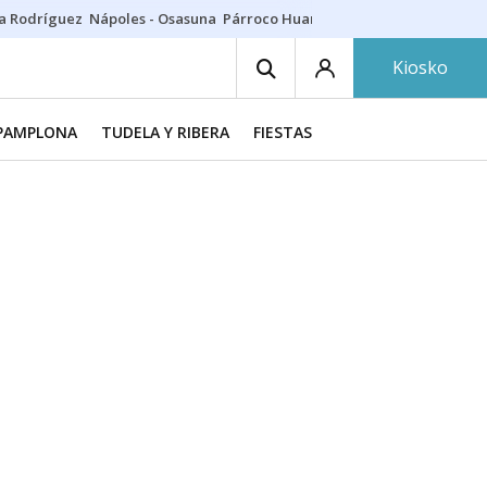
a Rodríguez
Nápoles - Osasuna
Párroco Huarte
Niños villavesa
Conci
Kiosko
PAMPLONA
TUDELA Y RIBERA
FIESTAS