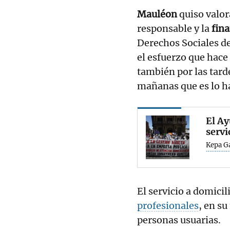
Mauléon
quiso valora
responsable y la
fin
Derechos Sociales d
el esfuerzo que hace
también por las tard
mañanas que es lo h
El Ay
servi
Kepa G
El servicio a domic
profesionales
, en s
personas usuarias.