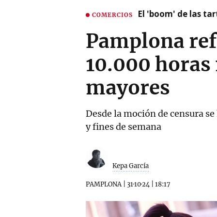
El 'boom' de las t
COMERCIOS
Pamplona refu
10.000 horas 
mayores
Desde la moción de censura se h
y fines de semana
Kepa García
PAMPLONA
|
31·10·24
|
18:17