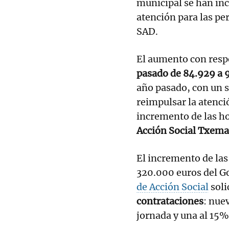
municipal se han inc
atención para las pe
SAD.
El aumento con respe
pasado de 84.929 a 
año pasado, con un s
reimpulsar la atenció
incremento de las ho
Acción Social Txem
El incremento de la
320.000 euros del G
de Acción Social
soli
contrataciones
: nue
jornada y una al 15%