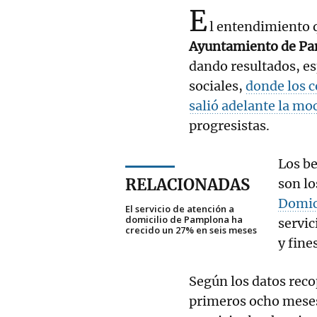
E
l entendimiento q
Ayuntamiento de P
dando resultados, esp
sociales,
donde los 
salió adelante la mo
progresistas.
Los be
RELACIONADAS
son lo
Domic
El servicio de atención a
domicilio de Pamplona ha
servic
crecido un 27% en seis meses
y fine
Según los datos recop
primeros ocho meses