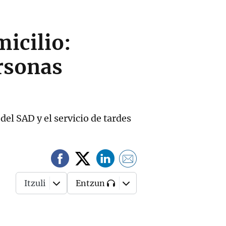
icilio:
ersonas
el SAD y el servicio de tardes
Itzuli
Entzun