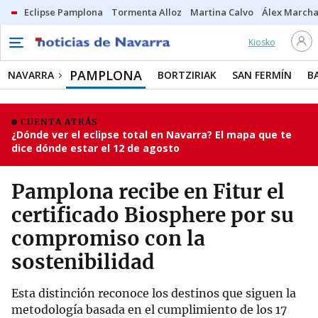
Eclipse Pamplona
Tormenta Alloz
Martina Calvo
Álex Marcha
Kiosko
PAMPLONA
NAVARRA
BORTZIRIAK
SAN FERMÍN
B
CUENTA ATRÁS
¿Dónde ver el eclipse total en Navarra? El mapa que te
dice dónde estar el 12 de agosto
Pamplona recibe en Fitur el
certificado Biosphere por su
compromiso con la
sostenibilidad
Esta distinción reconoce los destinos que siguen la
metodología basada en el cumplimiento de los 17