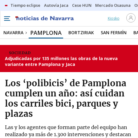
Tiempo eclipse
Autovía Jaca
Cese HUN
Mercado Osasuna
O
Kiosko
PAMPLONA
NAVARRA
BORTZIRIAK
SAN FERMÍN
B
SOCIEDAD
Adjudicadas por 135 millones las obras de la nueva
variante entre Pamplona y Jaca
Los ‘polibicis’ de Pamplona
cumplen un año: así cuidan
los carriles bici, parques y
plazas
Las y los agentes que forman parte del equipo han
realizado ya más de 1.300 intervenciones y destacan