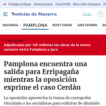
Tiempo eclipse
Autovía Jaca
Cese HUN
Mercado Osasuna
O
Kiosko
PAMPLONA
NAVARRA
BORTZIRIAK
SAN FERMÍN
B
SOCIEDAD
Adjudicadas por 135 millones las obras de la nueva
variante entre Pamplona y Jaca
Pamplona encuentra una
salida para Erripagaña
mientras la oposición
exprime el caso Cerdán
La oposición aprovecha la trama de corrupción
vinculada a los socialistas para solicitar de dimisión