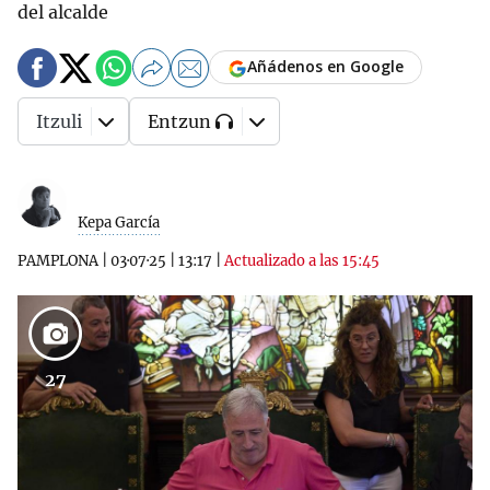
del alcalde
Añádenos en Google
Itzuli
Entzun
Kepa García
PAMPLONA
|
03·07·25
|
13:17
|
Actualizado a las 15:45
27