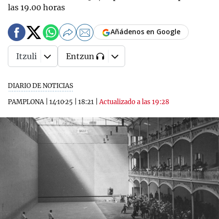
las 19.00 horas
Añádenos en Google
Itzuli
Entzun
DIARIO DE NOTICIAS
PAMPLONA
|
14·10·25
|
18:21
|
Actualizado a las 19:28