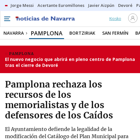
Jorge Messi
Acertante Euromillones
Javier Aizpún
Devoré
P
Kiosko
PAMPLONA
NAVARRA
BORTZIRIAK
SAN FERMÍN
B
PAMPLONA
El nuevo negocio que abrirá en pleno centro de Pamplona
tras el cierre de Devoré
Pamplona rechaza los
recursos de los
memorialistas y de los
defensores de los Caídos
El Ayuntamiento defiende la legalidad de la
modificación del Catálogo del Plan Municipal para